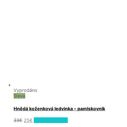
Vyprodáno
Sleva
Hnědá koženková ledvinka – pamlskovník
Původní
Aktuální
Tento
33
€
25
€
Výběr možností
produkt
cena
cena