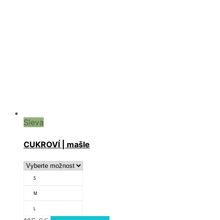
Sleva
CUKROVÍ | mašle
S
M
L