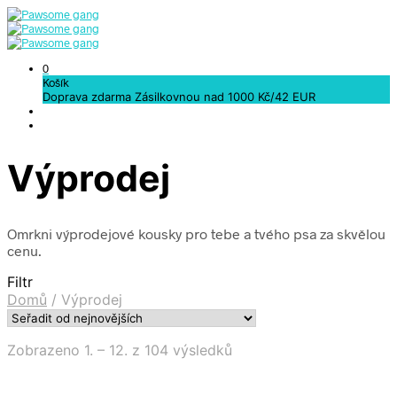
0
Košík
Doprava zdarma Zásilkovnou nad 1000 Kč/42 EUR
Výprodej
Omrkni výprodejové kousky pro tebe a tvého psa za skvělou
cenu.
Filtr
Domů
/
Výprodej
Sorted
Zobrazeno 1. – 12. z 104 výsledků
by
latest