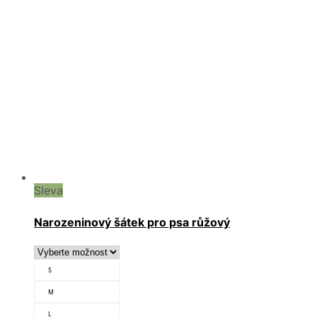
Sleva
Narozeninový šátek pro psa růžový
S
M
L