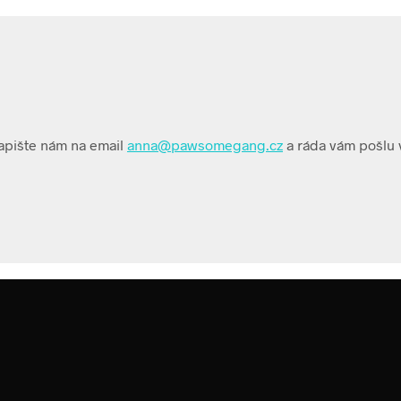
apište nám na email
anna@pawsomegang.cz
a ráda vám pošlu 