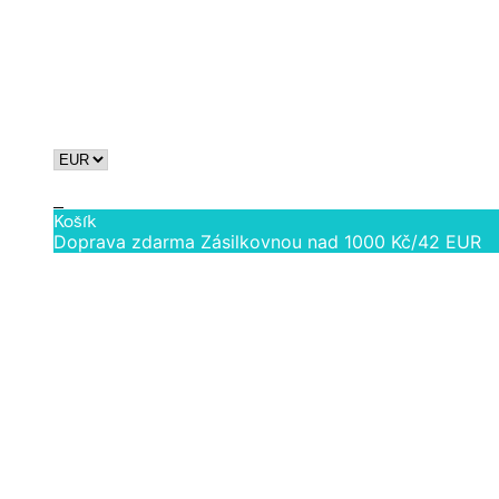
Vzory
Výběr velikostí
Kontakt
0
Košík
Doprava zdarma Zásilkovnou nad 1000 Kč/42 EUR