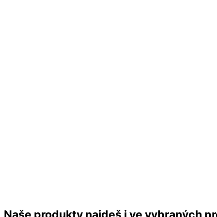
P
Naše produkty najdeš i ve vybraných p