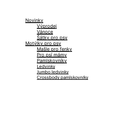
Produkty
Novinky
Výprodej
Vánoce
Šátky pro psy
Motýlky pro psy
Mašle pro fenky
Pro psí mámy
Pamlskovníky
Ledvinky
Jumbo ledvinky
Crossbody pamlskovníky
Novinky
O Pawsome gangu