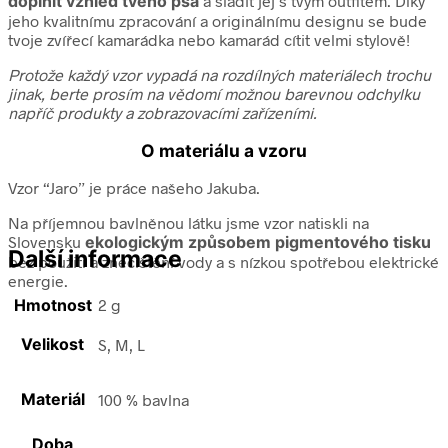
doplnit vzhled tvého psa
a sladit jej s tvým outfitem. Díky
jeho kvalitnímu zpracování a originálnímu designu se bude
tvoje zvířecí kamarádka nebo kamarád cítit velmi stylově!
Protože každý vzor vypadá na rozdílných materiálech trochu
jinak, berte prosím na vědomí možnou barevnou odchylku
napříč produkty a zobrazovacími zařízeními.
O materiálu a vzoru
Vzor “Jaro” je práce našeho Jakuba.
Na příjemnou bavlněnou látku jsme vzor natiskli na
Slovensku
ekologickým způsobem pigmentového tisku
Další informace
bez použití a znečištění vody a s nízkou spotřebou elektrické
energie.
Hmotnost
2 g
Velikost
S, M, L
Materiál
100 % bavlna
Doba