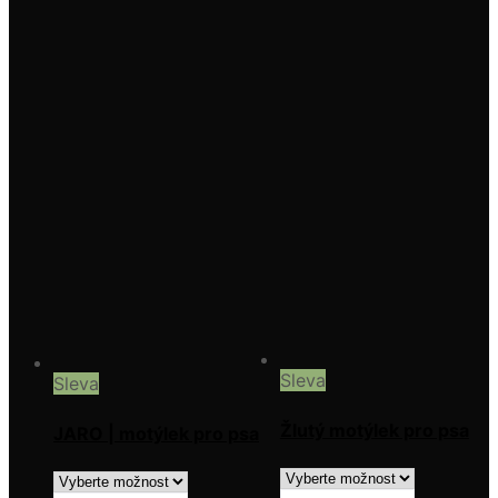
Sleva
Sleva
Žlutý motýlek pro psa
JARO | motýlek pro psa