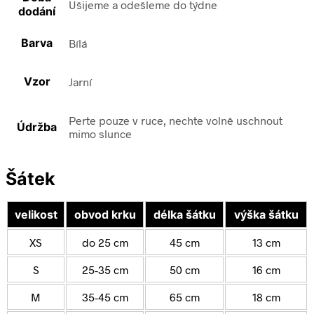
Ušijeme a odešleme do týdne
dodání
Barva
Bílá
Vzor
Jarní
Perte pouze v ruce, nechte volně uschnout
Údržba
mimo slunce
Šátek
velikost
obvod krku
délka šátku
výška šátku
XS
do 25 cm
45 cm
13 cm
S
25-35 cm
50 cm
16 cm
M
35-45 cm
65 cm
18 cm