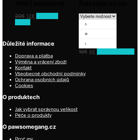
JARO | pamlskovník
Žlutá mašle pro psa
Původní
Aktuální
20
€
12
€
Přidat do
cena
cena
košíku
S
byla:
je:
20€
12€
M
Důležité informace
L
Původní
Aktuální
Te
10
€
6
€
Výběr možností
Doprava a platba
pr
cena
cena
Výměna a vrácení zboží
m
byla:
je:
Kontakt
ví
10€
6€
Všeobecné obchodní podmínky
va
Ochrana osobních údajů
Mo
Cookies
lz
vy
O produktech
na
st
Jak vybrat správnou velikost
pr
Péče o produkty
O pawsomegang.cz
Proč my