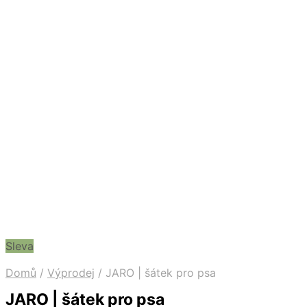
Sleva
Domů
/
Výprodej
/
JARO | šátek pro psa
JARO | šátek pro psa