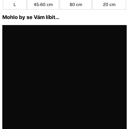
L
45-60 cm
80 cm
20 cm
Mohlo by se Vám líbit…