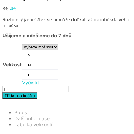
Původní
Aktuální
8
€
4
€
cena
cena
Roztomilý jarní šátek se nemůže dočkat, až ozdobí krk tvého
byla:
je:
miláčka!
8€
4€
Ušijeme a odešleme do 7 dnů
S
Velikost
M
L
Vyčistit
JARO
|
Přidat do košíku
šátek
pro
psa
Popis
množství
Další informace
Tabulka velikostí