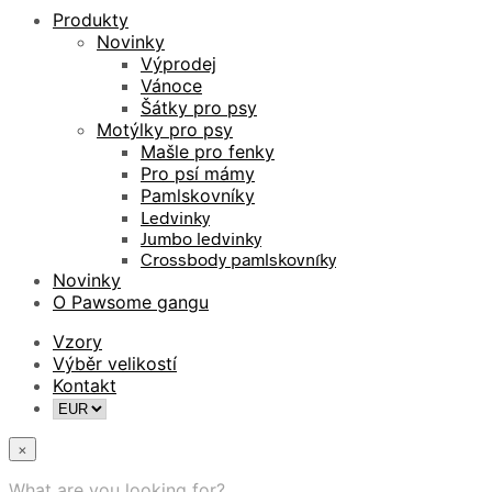
Produkty
Novinky
Výprodej
Vánoce
Šátky pro psy
Motýlky pro psy
Mašle pro fenky
Pro psí mámy
Pamlskovníky
Ledvinky
Jumbo ledvinky
Crossbody pamlskovníky
Novinky
O Pawsome gangu
Vzory
Výběr velikostí
Kontakt
×
What are you looking for?