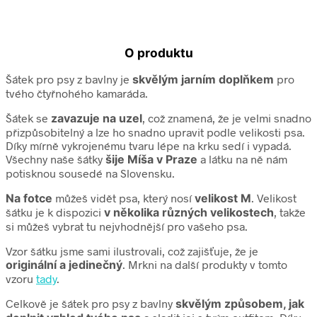
O produktu
Šátek pro psy z bavlny je
skvělým jarním doplňkem
pro
tvého čtyřnohého kamaráda.
Šátek se
zavazuje na uzel
, což znamená, že je velmi snadno
přizpůsobitelný a lze ho snadno upravit podle velikosti psa.
Díky mírně vykrojenému tvaru lépe na krku sedí i vypadá.
Všechny naše šátky
šije Míša v Praze
a látku na ně nám
potisknou sousedé na Slovensku.
Na fotce
můžeš vidět psa, který nosí
velikost M
. Velikost
šátku je k dispozici
v několika různých velikostech
, takže
si můžeš vybrat tu nejvhodnější pro vašeho psa.
Vzor šátku jsme sami ilustrovali, což zajišťuje, že je
originální a jedinečný
. Mrkni na další produkty v tomto
vzoru
tady
.
Celkově je šátek pro psy z bavlny
skvělým způsobem, jak