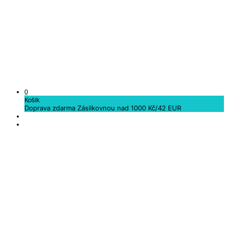
0
Košík
Doprava zdarma Zásilkovnou nad 1000 Kč/42 EUR