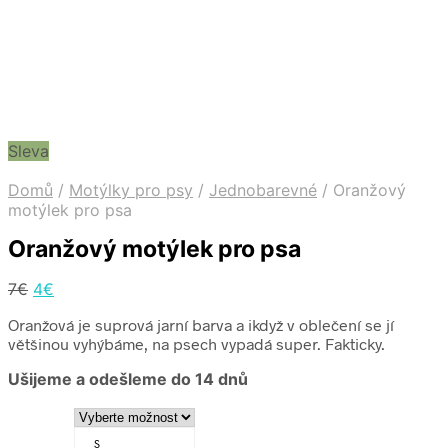
Sleva
Domů
/
Motýlky pro psy
/
Jednobarevné
/
Oranžový
motýlek pro psa
Oranžový motýlek pro psa
Původní
Aktuální
7
€
4
€
cena
cena
Oranžová je suprová jarní barva a ikdyž v oblečení se jí
byla:
je:
většinou vyhýbáme, na psech vypadá super. Fakticky.
7€
4€
Ušijeme a odešleme do 14 dnů
S