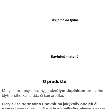
Ušijeme do týdne
Bavlněný materiál
O produktu
Motýlek pro psy z bavlny je
skvělým
doplňkem
pro tvého
čtyřnohého kamaráda či kamarádku.
Motýlek se dá
snadno upevnit na jakýkoliv obojek či
postroj
pomocí druku.
Druk je z kvalitního plastu
a oproti