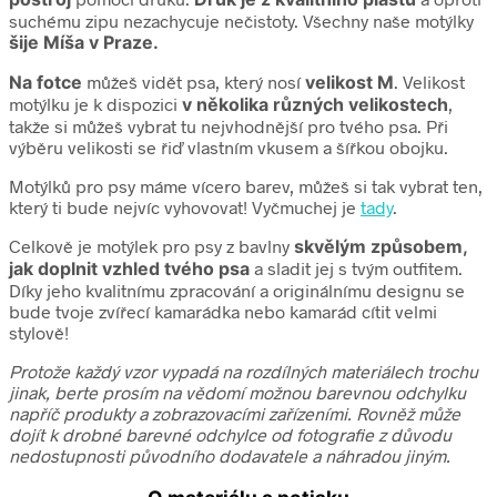
suchému zipu nezachycuje nečistoty. Všechny naše motýlky
šije Míša v Praze.
Na fotce
můžeš vidět psa, který nosí
velikost M
. Velikost
motýlku je k dispozici
v několika různých velikostech
,
takže si můžeš vybrat tu nejvhodnější pro tvého psa. Při
výběru velikosti se řiď vlastním vkusem a šířkou obojku.
Motýlků pro psy máme vícero barev, můžeš si tak vybrat ten,
který ti bude nejvíc vyhovovat! Vyčmuchej je
tady
.
Celkově je motýlek pro psy z bavlny
skvělým způsobem,
jak doplnit vzhled tvého psa
a sladit jej s tvým outfitem.
Díky jeho kvalitnímu zpracování a originálnímu designu se
bude tvoje zvířecí kamarádka nebo kamarád cítit velmi
stylově!
Protože každý vzor vypadá na rozdílných materiálech trochu
jinak, berte prosím na vědomí možnou barevnou odchylku
napříč produkty a zobrazovacími zařízeními. Rovněž může
dojít k drobné barevné odchylce od fotografie z důvodu
nedostupnosti původního dodavatele a náhradou jiným.