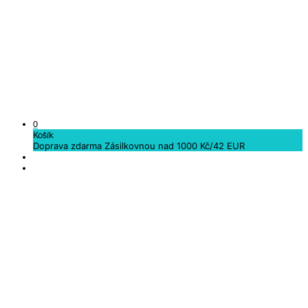
0
Košík
Doprava zdarma Zásilkovnou nad 1000 Kč/42 EUR