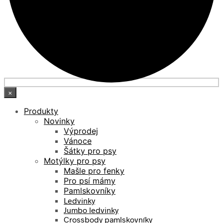
×
Produkty
Novinky
Výprodej
Vánoce
Šátky pro psy
Motýlky pro psy
Mašle pro fenky
Pro psí mámy
Pamlskovníky
Ledvinky
Jumbo ledvinky
Crossbody pamlskovníky