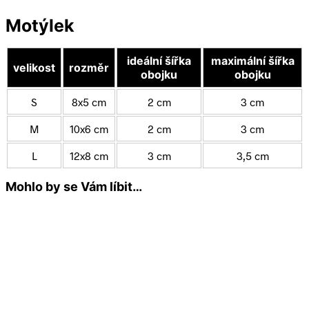
Motýlek
ideální šířka
maximální šířka
velikost
rozměr
obojku
obojku
S
8x5 cm
2 cm
3 cm
M
10x6 cm
2 cm
3 cm
L
12x8 cm
3 cm
3,5 cm
Mohlo by se Vám líbit…