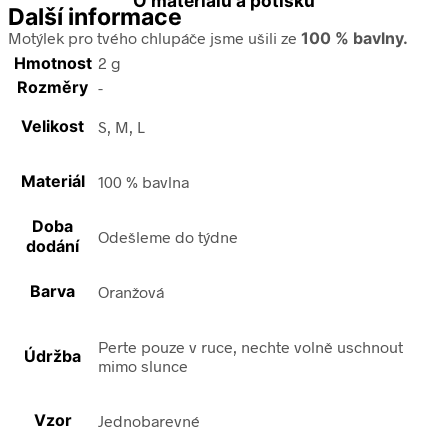
O materiálu a potisku
Další informace
Motýlek pro tvého chlupáče jsme ušili ze
100 % bavlny.
Hmotnost
2 g
Rozměry
-
Velikost
S, M, L
Materiál
100 % bavlna
Doba
Odešleme do týdne
dodání
Barva
Oranžová
Perte pouze v ruce, nechte volně uschnout
Údržba
mimo slunce
Vzor
Jednobarevné