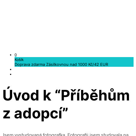
0
Košík
Doprava zdarma Zásilkovnou nad 1000 Kč/42 EUR
Úvod k “Příběhům
z adopcí”
Jsem vystudovaná fotografka. Fotografii jsem studovala na