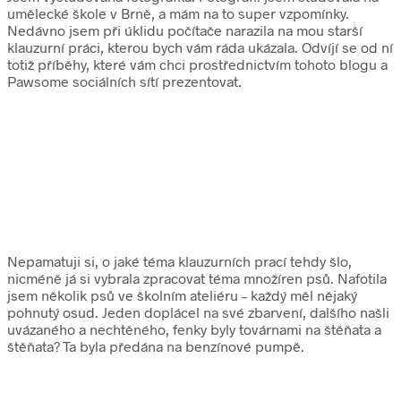
umělecké škole v Brně, a mám na to super vzpomínky.
Nedávno jsem při úklidu počítače narazila na mou starší
klauzurní práci, kterou bych vám ráda ukázala. Odvíjí se od ní
totiž příběhy, které vám chci prostřednictvím tohoto blogu a
Pawsome sociálních sítí prezentovat.
Nepamatuji si, o jaké téma klauzurních prací tehdy šlo,
nicméně já si vybrala zpracovat téma množíren psů. Nafotila
jsem několik psů ve školním ateliéru – každý měl nějaký
pohnutý osud. Jeden doplácel na své zbarvení, dalšího našli
uvázaného a nechtěného, fenky byly továrnami na štěňata a
štěňata? Ta byla předána na benzínové pumpě.