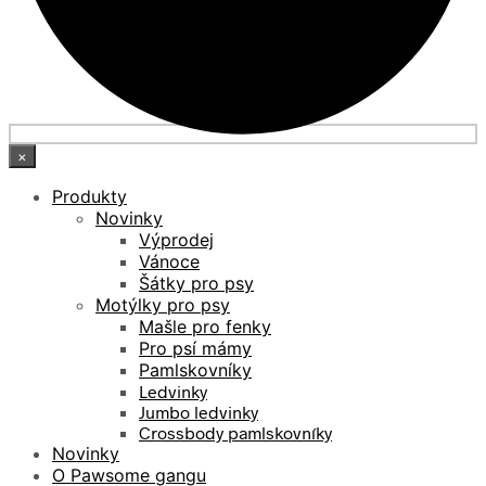
×
Produkty
Novinky
Výprodej
Vánoce
Šátky pro psy
Motýlky pro psy
Mašle pro fenky
Pro psí mámy
Pamlskovníky
Ledvinky
Jumbo ledvinky
Crossbody pamlskovníky
Novinky
O Pawsome gangu