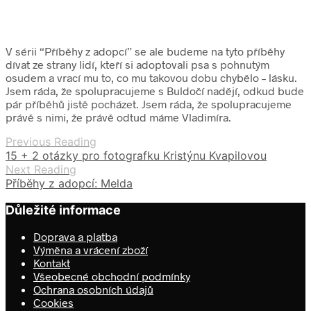
V sérii “Příběhy z adopcí” se ale budeme na tyto příběhy
dívat ze strany lidí, kteří si adoptovali psa s pohnutým
osudem a vrací mu to, co mu takovou dobu chybělo – lásku.
Jsem ráda, že spolupracujeme s Buldočí nadějí, odkud bude
pár příběhů jistě pocházet. Jsem ráda, že spolupracujeme
právě s nimi, že právě odtud máme Vladimíra.
Previous Reading
15 + 2 otázky pro fotografku Kristýnu Kvapilovou
Next Reading
Příběhy z adopcí: Melda
Důležité informace
Doprava a platba
Výměna a vrácení zboží
Kontakt
Všeobecné obchodní podmínky
Ochrana osobních údajů
Cookies